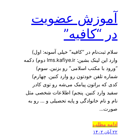
آموزش عضویت
در “کافیه”
سلام ثبت‌نام در “کافیه” خیلی آسونه: اول)
وارد این لینک بشین: lms.kafiye.ir دوم) دکمه
“ورود با مکتب اسلامی” رو بزنین. سوم)
شماره تلفن خودتون رو وارد کنین. چهارم)
کدی که براتون پیامک می‌شه رو توی کادر
سفید وارد کنین. پنجم) اطلاعات شخصی مثل
نام و نام خانوادگی و پایه تحصیلی و … رو به
صورت…
ادامه مطلب
۲۲ آبان ۱۴۰۲